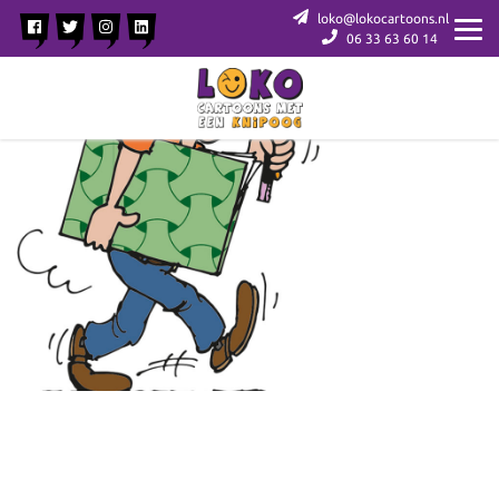
loko@lokocartoons.nl
06 33 63 60 14