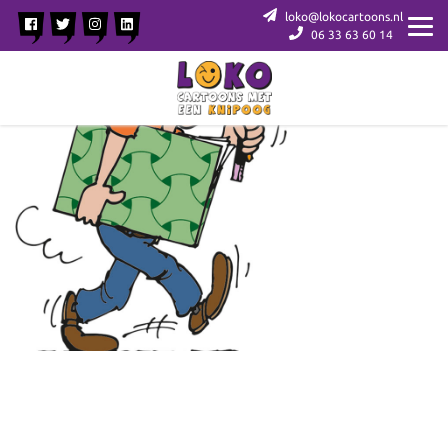
loko@lokocartoons.nl
06 33 63 60 14