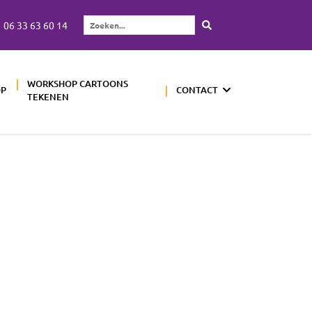
06 33 63 60 14
Zoeken...
WORKSHOP CARTOONS
OP
CONTACT
TEKENEN