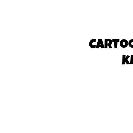
Carto
k