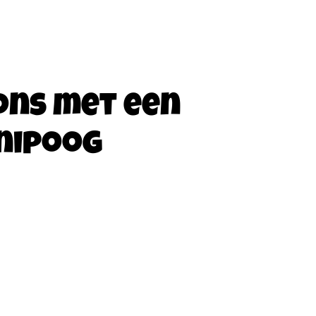
ons met een
nipoog