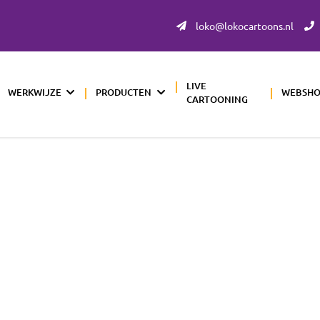
loko@lokocartoons.nl
LIVE
WERKWIJZE
PRODUCTEN
WEBSH
CARTOONING