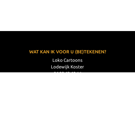
WAT KAN IK VOOR U (BE)TEKENEN?
Loko Cartoons
Lodewijk Koster
06 33 63 60 14
VOLG MIJ
© 2026 Loko Cartoons |
Privacy verklaring
|
Disclaimer
|
Webdesign: Prode