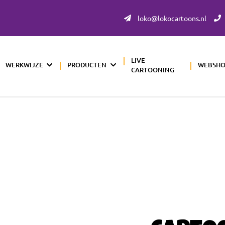
loko@lokocartoons.nl
LIVE
WERKWIJZE
PRODUCTEN
WEBSH
CARTOONING