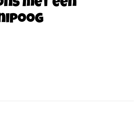
ons met een
nipoog