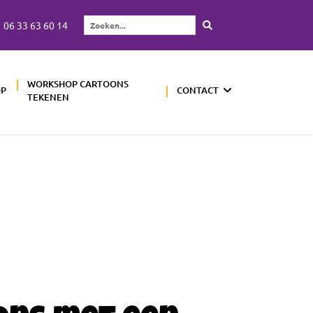
06 33 63 60 14
Zoeken...
WORKSHOP CARTOONS
OP
CONTACT
TEKENEN