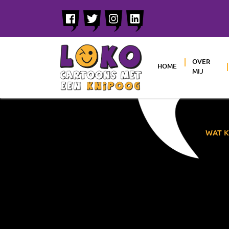
OVER
HOME
MIJ
WAT K