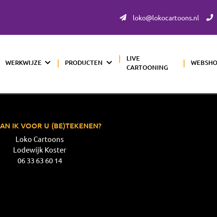
loko@lokocartoons.nl
LIVE
WERKWIJZE
PRODUCTEN
WEBSH
CARTOONING
AN IK VOOR U (BE)TEKENEN?
Loko Cartoons
Lodewijk Koster
06 33 63 60 14