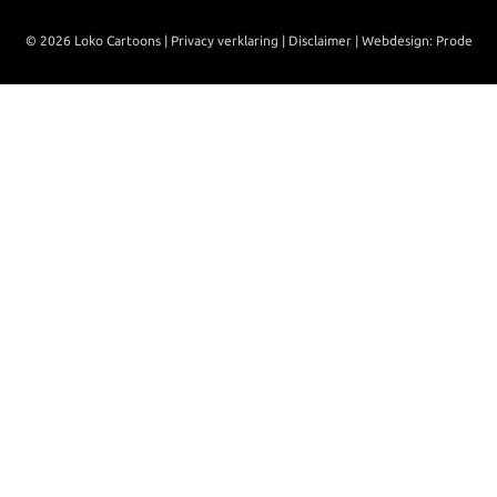
© 2026 Loko Cartoons |
Privacy verklaring
|
Disclaimer
|
Webdesign: Prode