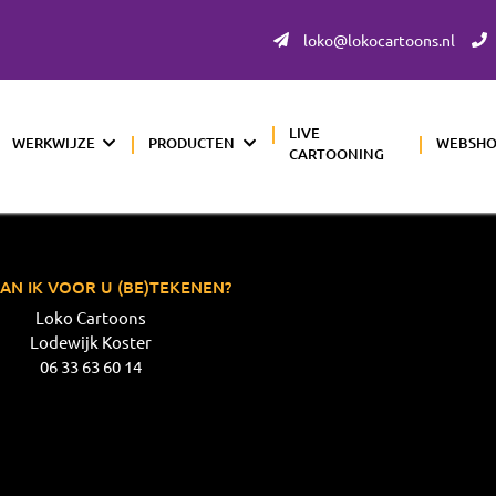
loko@lokocartoons.nl
LIVE
WERKWIJZE
PRODUCTEN
WEBSH
CARTOONING
AN IK VOOR U (BE)TEKENEN?
Loko Cartoons
Lodewijk Koster
06 33 63 60 14