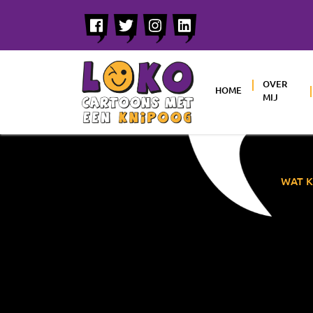
OVER
HOME
MIJ
WAT K