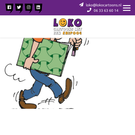
loko@lokocartoons.nl
06 33 63 60 14