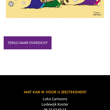
TERUG NAAR OVERZICHT
WAT KAN IK VOOR U (BE)TEKENEN?
Loko Cartoons
Lodewijk Koster
06 33 63 60 14