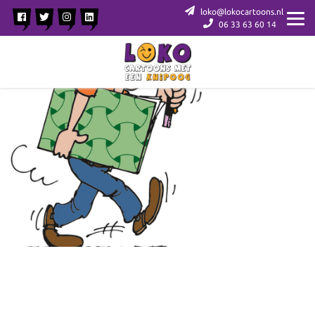
loko@lokocartoons.nl
06 33 63 60 14