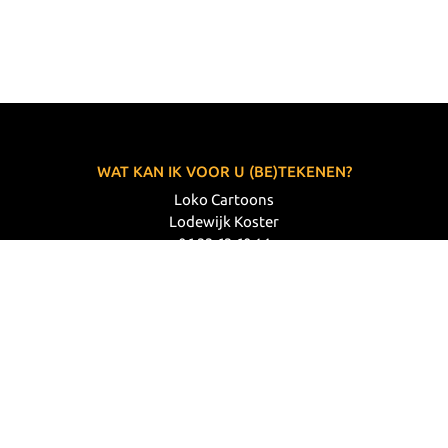
WAT KAN IK VOOR U (BE)TEKENEN?
Loko Cartoons
Lodewijk Koster
06 33 63 60 14
VOLG MIJ
© 2026 Loko Cartoons |
Privacy verklaring
|
Disclaimer
|
Webdesign: Prode