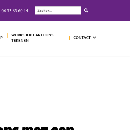
06 33 63 60 14
Zoeken...
WORKSHOP CARTOONS
OP
CONTACT
TEKENEN