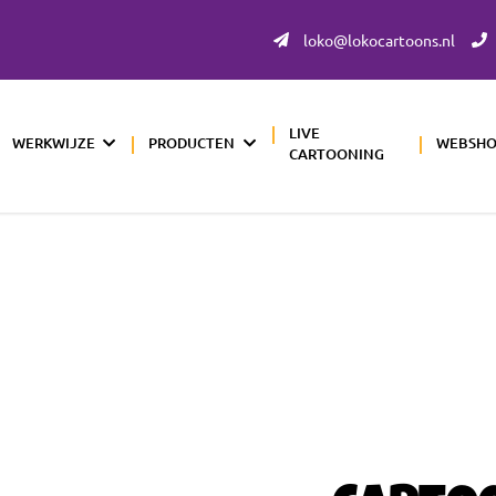
loko@lokocartoons.nl
LIVE
WERKWIJZE
PRODUCTEN
WEBSH
CARTOONING