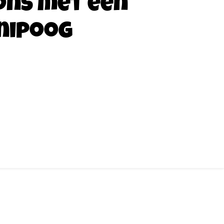
ons met een
nipoog