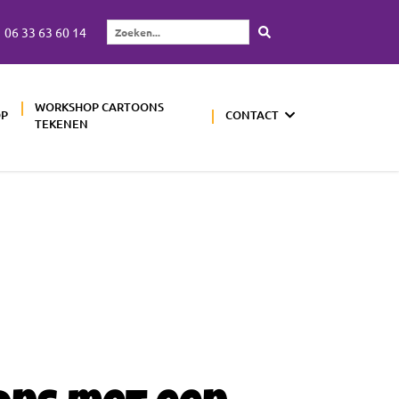
06 33 63 60 14
Zoeken...
WORKSHOP CARTOONS
OP
CONTACT
TEKENEN