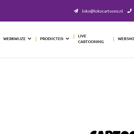
loko@lokocartoons.nl
LIVE
WERKWIJZE
PRODUCTEN
WEBSH
CARTOONING