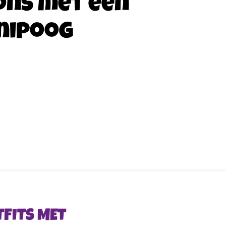
ons met een
nipoog
TFITS MET