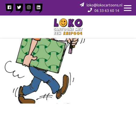
loko@lokocartoons.nl
06 33 63 60 14