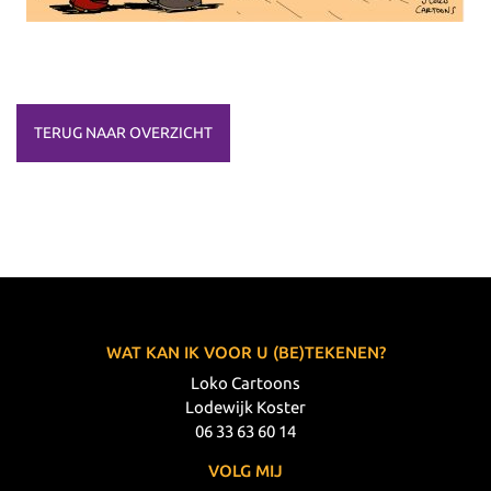
TERUG NAAR OVERZICHT
WAT KAN IK VOOR U (BE)TEKENEN?
Loko Cartoons
Lodewijk Koster
06 33 63 60 14
VOLG MIJ