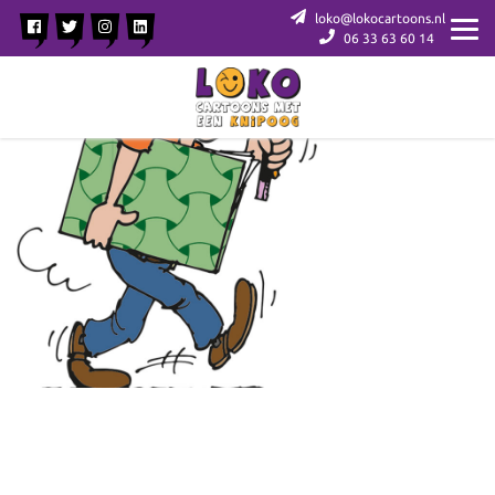
loko@lokocartoons.nl
06 33 63 60 14