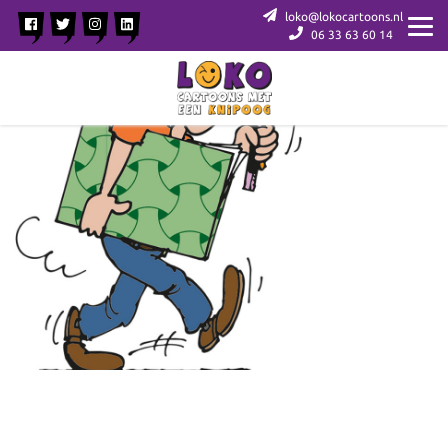
loko@lokocartoons.nl
06 33 63 60 14