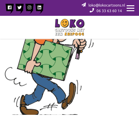
loko@lokocartoons.nl
06 33 63 60 14