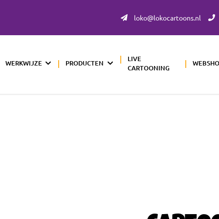
loko@lokocartoons.nl
LIVE
WERKWIJZE
PRODUCTEN
WEBSH
CARTOONING