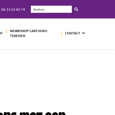
06 33 63 60 14
Zoeken...
WORKSHOP CARTOONS
OP
CONTACT
TEKENEN