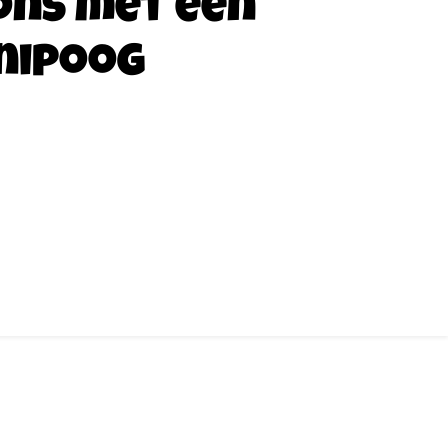
ons met een
nipoog