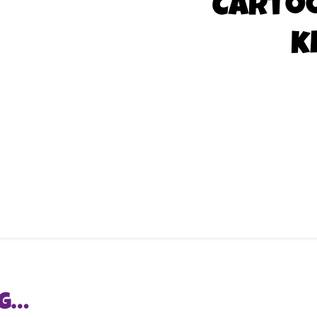
Carto
k
NG…