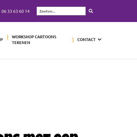
06 33 63 60 14
Zoeken...
WORKSHOP CARTOONS
OP
CONTACT
TEKENEN