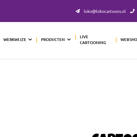
loko@lokocartoons.nl
LIVE
WERKWIJZE
PRODUCTEN
WEBSH
CARTOONING