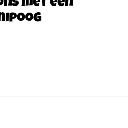
ons met een
nipoog