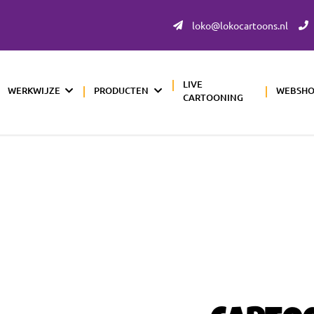
loko@lokocartoons.nl
LIVE
WERKWIJZE
PRODUCTEN
WEBSH
CARTOONING