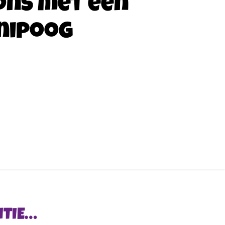
ons met een
nipoog
NTIE…