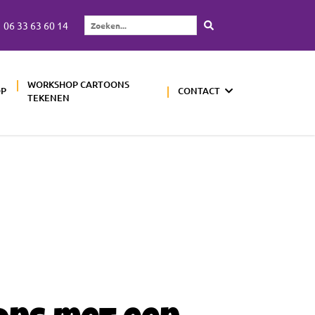
06 33 63 60 14
Zoeken...
WORKSHOP CARTOONS
OP
CONTACT
TEKENEN