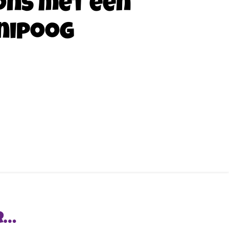
ons met een
nipoog
R…