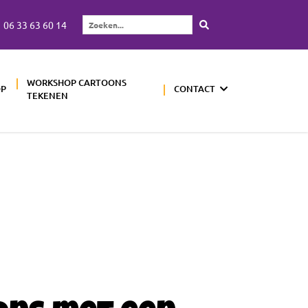
06 33 63 60 14
Zoeken...
WORKSHOP CARTOONS
OP
CONTACT
TEKENEN