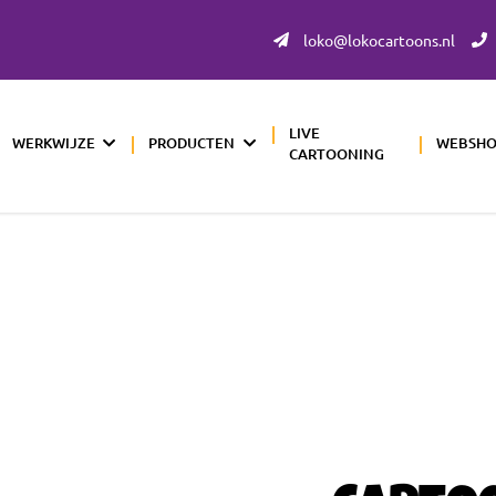
loko@lokocartoons.nl
LIVE
WERKWIJZE
PRODUCTEN
WEBSH
CARTOONING