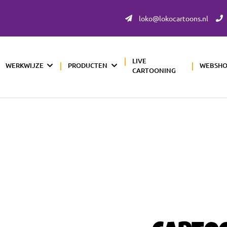
loko@lokocartoons.nl
LIVE
WERKWIJZE
PRODUCTEN
WEBSH
CARTOONING