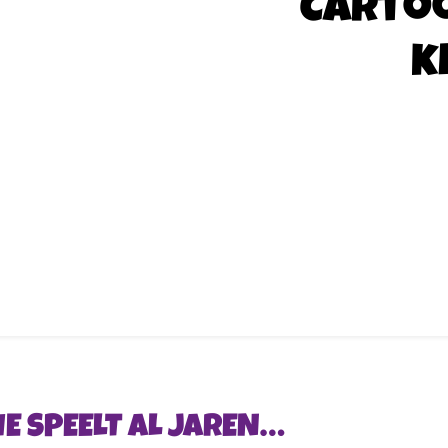
Carto
k
IE SPEELT AL JAREN…