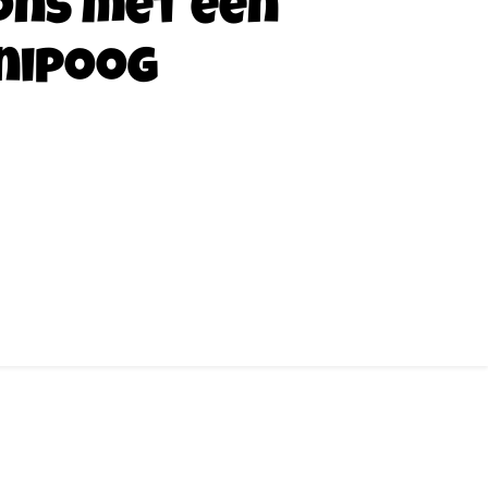
ons met een
nipoog