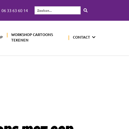
06 33 63 60 14
Zoeken...
WORKSHOP CARTOONS
OP
CONTACT
TEKENEN