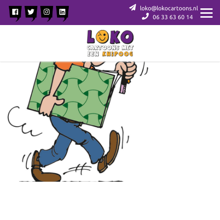
loko@lokocartoons.nl
06 33 63 60 14