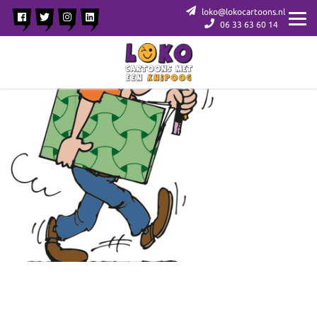
loko@lokocartoons.nl
06 33 63 60 14