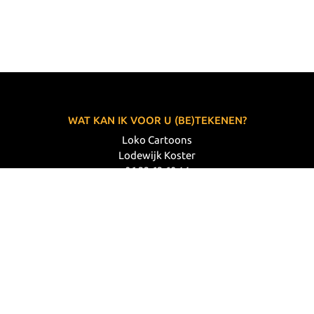
WAT KAN IK VOOR U (BE)TEKENEN?
Loko Cartoons
Lodewijk Koster
06 33 63 60 14
VOLG MIJ
© 2026 Loko Cartoons |
Privacy verklaring
|
Disclaimer
|
Webdesign: Prode