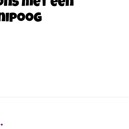
ons met een
nipoog
…