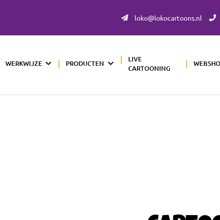
loko@lokocartoons.nl
LIVE
WERKWIJZE
PRODUCTEN
WEBSH
CARTOONING