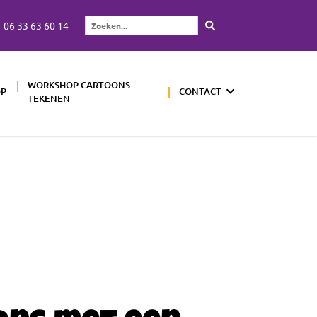
06 33 63 60 14
Zoeken...
WORKSHOP CARTOONS
OP
CONTACT
TEKENEN