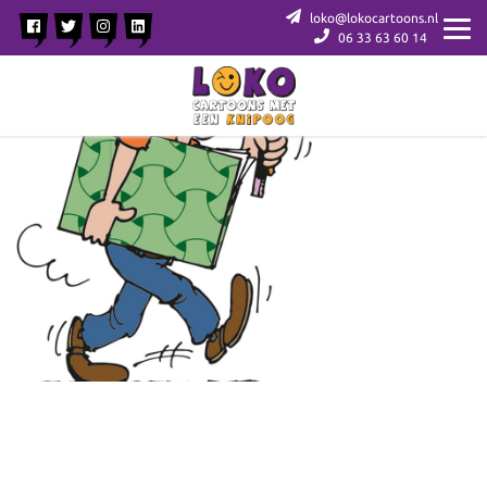
loko@lokocartoons.nl
06 33 63 60 14