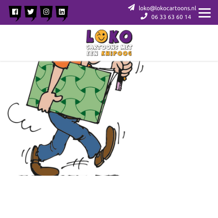
loko@lokocartoons.nl
06 33 63 60 14