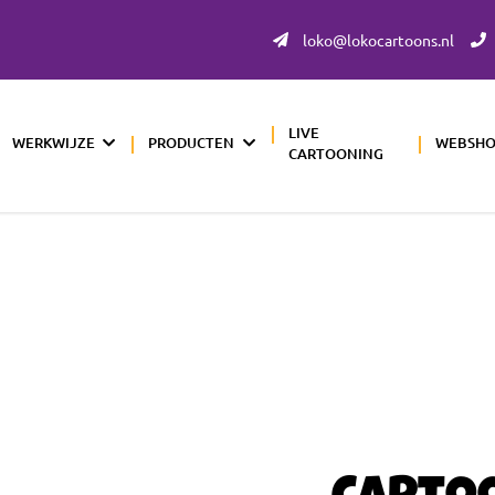
loko@lokocartoons.nl
LIVE
WERKWIJZE
PRODUCTEN
WEBSH
CARTOONING