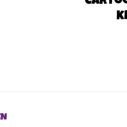
Carto
k
EN