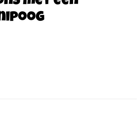
ons met een
nipoog