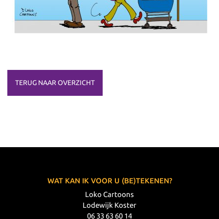
TERUG NAAR OVERZICHT
WAT KAN IK VOOR U (BE)TEKENEN?
Loko Cartoons
Lodewijk Koster
06 33 63 60 14