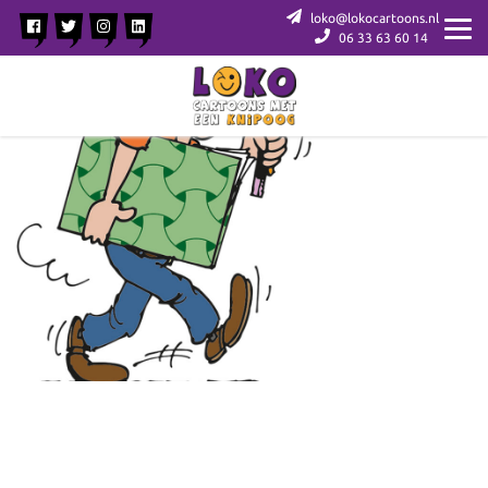
loko@lokocartoons.nl
06 33 63 60 14