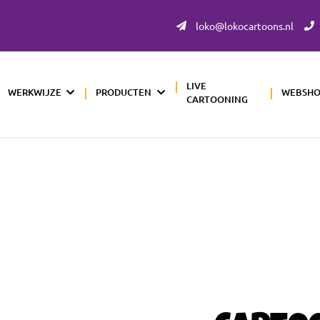
loko@lokocartoons.nl
LIVE
WERKWIJZE
PRODUCTEN
WEBSH
CARTOONING