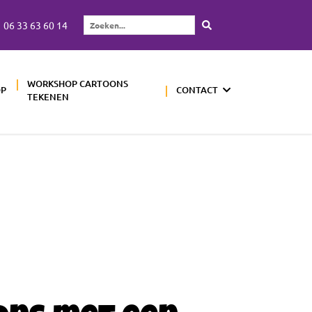
06 33 63 60 14
Zoeken...
WORKSHOP CARTOONS
OP
CONTACT
TEKENEN