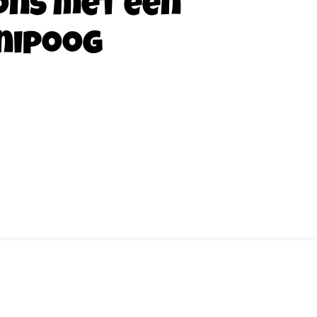
ons met een
nipoog