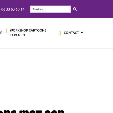
06 33 63 60 14
Zoeken...
WORKSHOP CARTOONS
OP
CONTACT
TEKENEN