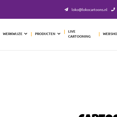
loko@lokocartoons.nl
LIVE
WERKWIJZE
PRODUCTEN
WEBSH
CARTOONING