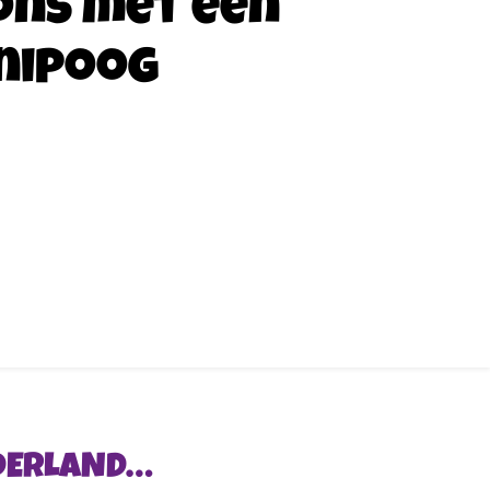
ons met een
nipoog
EDERLAND…