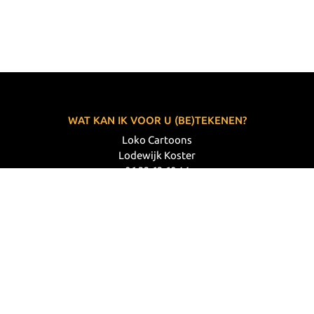
WAT KAN IK VOOR U (BE)TEKENEN?
Loko Cartoons
Lodewijk Koster
06 33 63 60 14
VOLG MIJ
© 2026 Loko Cartoons |
Privacy verklaring
|
Disclaimer
|
Webdesign: Prode