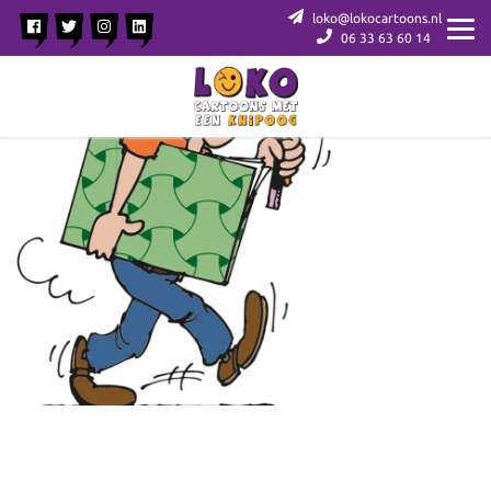
loko@lokocartoons.nl
06 33 63 60 14