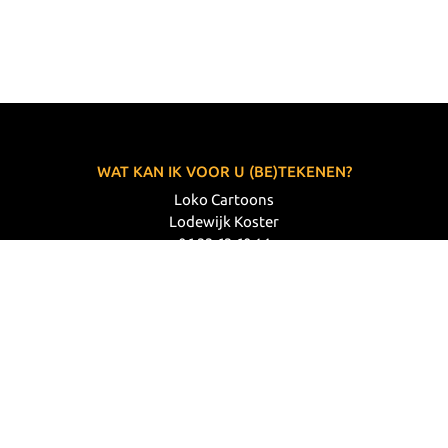
WAT KAN IK VOOR U (BE)TEKENEN?
Loko Cartoons
Lodewijk Koster
06 33 63 60 14
VOLG MIJ
© 2026 Loko Cartoons |
Privacy verklaring
|
Disclaimer
|
Webdesign: Prode