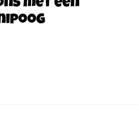
ons met een
nipoog