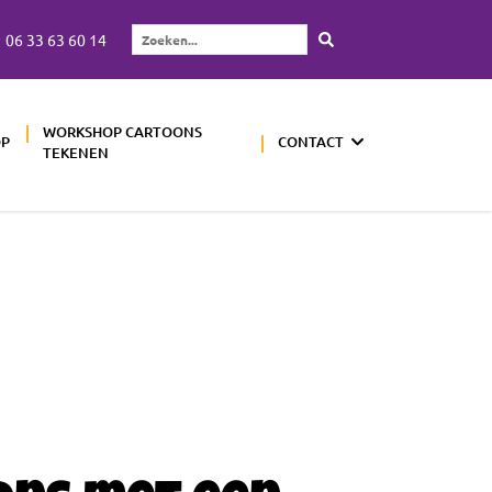
06 33 63 60 14
Zoeken...
WORKSHOP CARTOONS
OP
CONTACT
TEKENEN