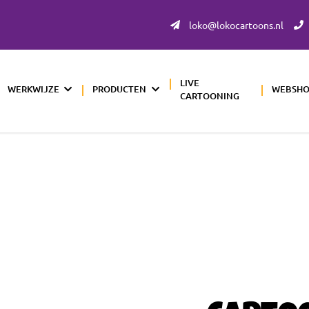
loko@lokocartoons.nl
LIVE
WERKWIJZE
PRODUCTEN
WEBSH
CARTOONING