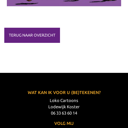
TERUG NAAR OVERZICHT
WAT KAN IK VOOR U (BE)TEKENEN?
Loko Cartoons
Lodewijk Koster
06 33 63 60 14
VOLG MIJ