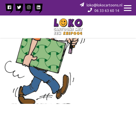
loko@lokocartoons.nl
06 33 63 60 14