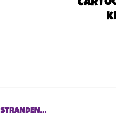
Carto
k
N STRANDEN…