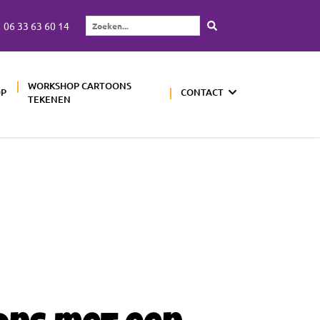
06 33 63 60 14
Zoeken...
WORKSHOP CARTOONS
OP
CONTACT
TEKENEN