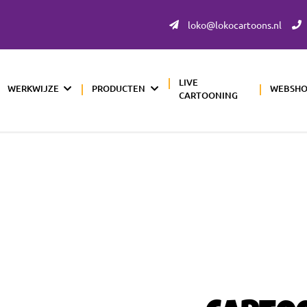
loko@lokocartoons.nl
LIVE
WERKWIJZE
PRODUCTEN
WEBSH
CARTOONING