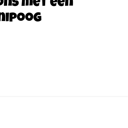
ons met een
nipoog