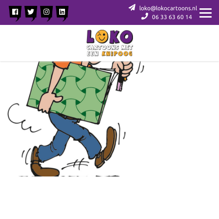
loko@lokocartoons.nl
06 33 63 60 14