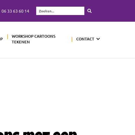
06 33 63 60 14
Zoeken...
WORKSHOP CARTOONS
OP
CONTACT
TEKENEN