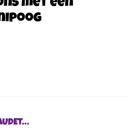
ons met een
nipoog
BAUDET…