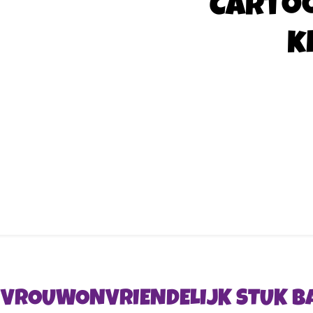
Carto
k
R VROUWONVRIENDELIJK STUK 