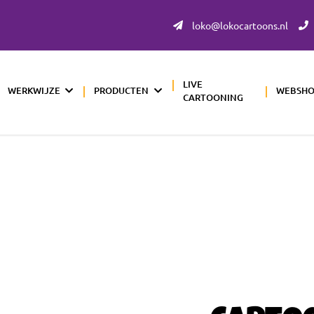
loko@lokocartoons.nl
LIVE
WERKWIJZE
PRODUCTEN
WEBSH
CARTOONING