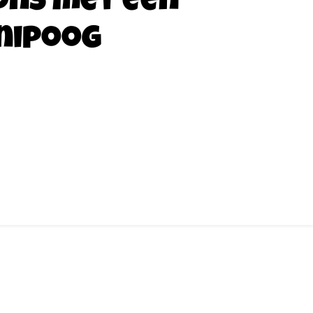
ons met een
nipoog