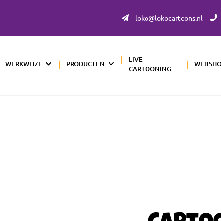
loko@lokocartoons.nl
LIVE
WERKWIJZE
PRODUCTEN
WEBSH
CARTOONING