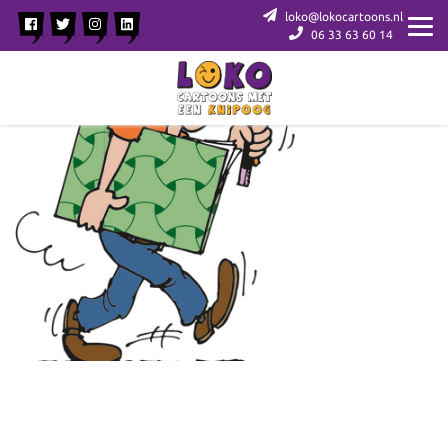
loko@lokocartoons.nl
06 33 63 60 14