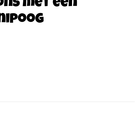
ons met een
nipoog