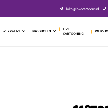
loko@lokocartoons.nl
LIVE
WERKWIJZE
PRODUCTEN
WEBSH
CARTOONING