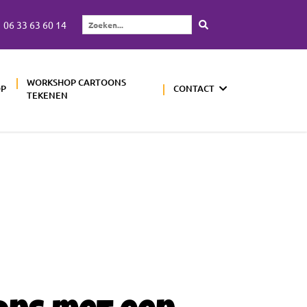
06 33 63 60 14
Zoeken...
WORKSHOP CARTOONS
OP
CONTACT
TEKENEN