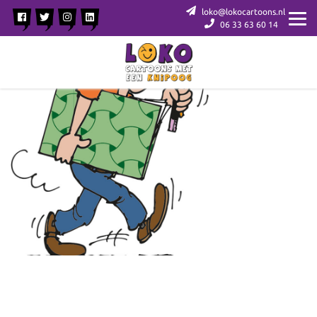
loko@lokocartoons.nl
06 33 63 60 14