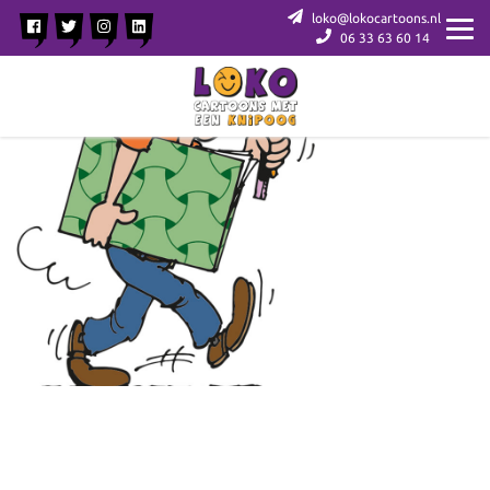
loko@lokocartoons.nl
06 33 63 60 14