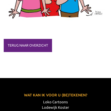
TERUG NAAR OVERZICHT
WAT KAN IK VOOR U (BE)TEKENEN?
Loko Cartoons
Lodewijk Koster