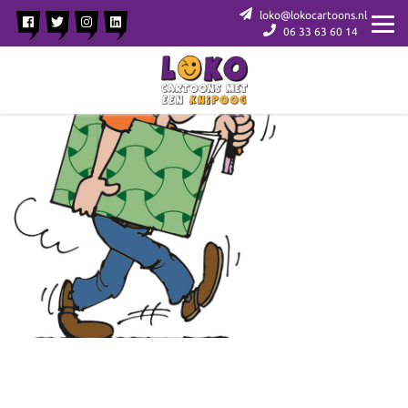
loko@lokocartoons.nl
06 33 63 60 14