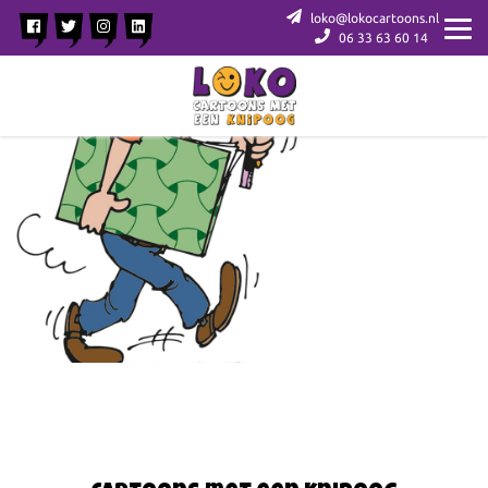
loko@lokocartoons.nl
06 33 63 60 14