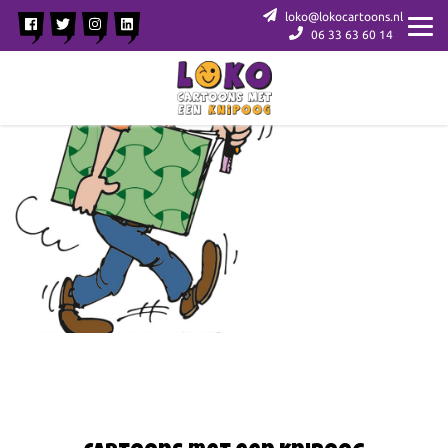
loko@lokocartoons.nl
06 33 63 60 14