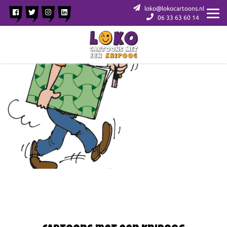
loko@lokocartoons.nl
06 33 63 60 14