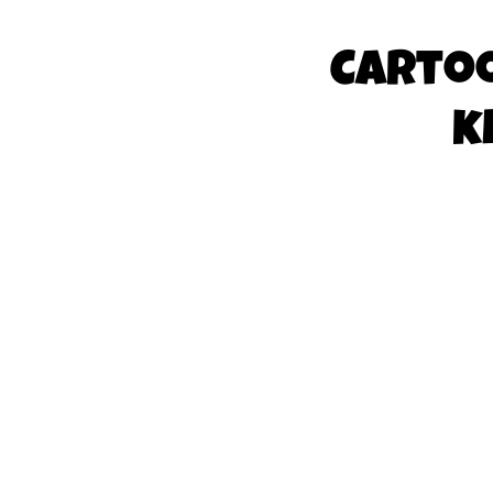
Carto
k