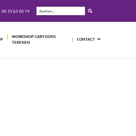
06 33 63 60 14
Zoeken...
WORKSHOP CARTOONS
OP
CONTACT
TEKENEN