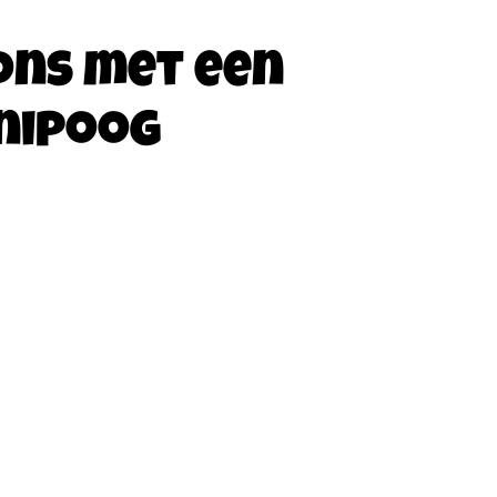
ons met een
nipoog