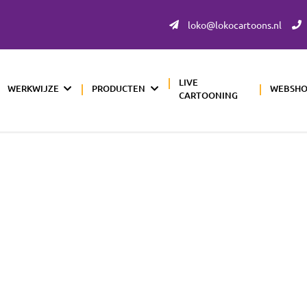
loko@lokocartoons.nl
LIVE
WERKWIJZE
PRODUCTEN
WEBSH
CARTOONING